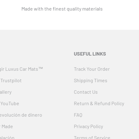
Made with the finest quality materials
USEFUL LINKS
gir Luxus Car Mats™
Track Your Order
Trustpilot
Shipping Times
llery
Contact Us
 YouTube
Return & Refund Policy
devolución de dinero
FAQ
r Made
Privacy Policy
alación
Terms of Service